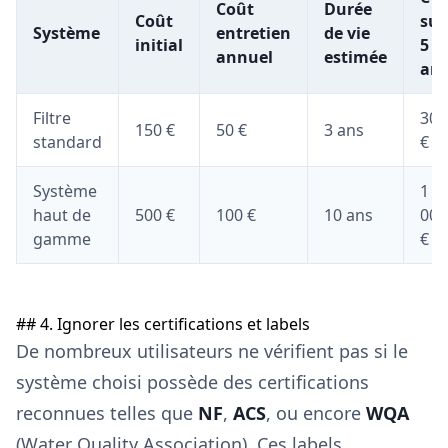
Coût
Durée
Coût
sur
Système
entretien
de vie
initial
5
annuel
estimée
an
Filtre
300
150 €
50 €
3 ans
standard
€
Système
1
haut de
500 €
100 €
10 ans
000
gamme
€
## 4. Ignorer les certifications et labels
De nombreux utilisateurs ne vérifient pas si le
système choisi possède des certifications
reconnues telles que
NF
,
ACS
, ou encore
WQA
(Water Quality Association). Ces labels