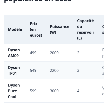
Capacité
Prix
Puissance
du
Ca
Modèle
(en
(W)
réservoir
su
euros)
(L)
Dyson
Fo
499
2000
2
AM09
pur
Dyson
Con
549
2200
3
TP01
app
Dyson
Ven
Pure
599
3000
4
osc
Cool