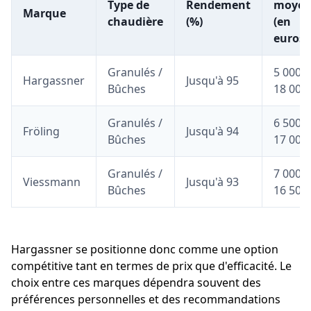
Type de
Rendement
moye
Marque
chaudière
(%)
(en
euros)
Granulés /
5 000 -
Hargassner
Jusqu'à 95
Bûches
18 000
Granulés /
6 500 -
Fröling
Jusqu'à 94
Bûches
17 000
Granulés /
7 000 -
Viessmann
Jusqu'à 93
Bûches
16 500
Hargassner se positionne donc comme une option
compétitive tant en termes de prix que d'efficacité. Le
choix entre ces marques dépendra souvent des
préférences personnelles et des recommandations