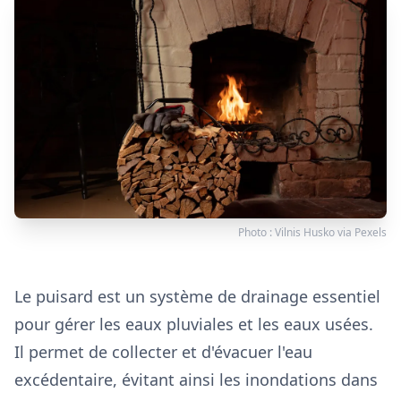
Photo :
Vilnis Husko
via
Pexels
Le puisard est un système de drainage essentiel
pour gérer les eaux pluviales et les eaux usées.
Il permet de collecter et d'évacuer l'eau
excédentaire, évitant ainsi les inondations dans