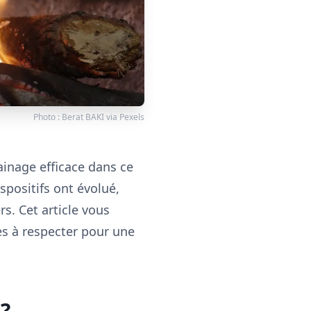
Photo :
Berat BAKI
via
Pexels
ainage efficace dans ce
spositifs ont évolué,
rs. Cet article vous
mes à respecter pour une
?